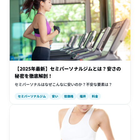
【2025年最新】セミパーソナルジムとは？安さの
秘密を徹底解剖！
セミパーソナルはなぜこんなに安いのか？不安な要素は？
セミパーソナルジム
安い
低価格
福井
料金