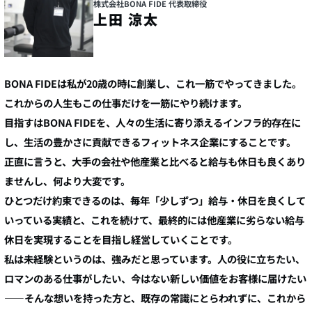
株式会社BONA FIDE 代表取締役
上田 涼太
BONA FIDEは私が20歳の時に創業し、これ
一筋
でやってきました。
これからの人生もこの仕事だけを一筋にやり続けます。
目指すはBONA FIDEを、人々の生活に寄り添える
インフラ的存在
に
し、生活の豊かさに貢献できるフィットネス企業にすることです。
正直に言うと、大手の会社や他産業と比べると給与も休日も良くあり
ませんし、何より大変です。
ひとつだけ約束できるのは、毎年
「少しずつ」
給与・休日を良くして
いっている実績と、これを続けて、最終的には他産業に劣らない給与
休日を実現することを目指し経営していくことです。
私は未経験というのは、強みだと思っています。人の役に立ちたい、
ロマンのある仕事がしたい、今はない新しい価値をお客様に届けたい
——そんな想いを持った方と、既存の常識にとらわれずに、これから