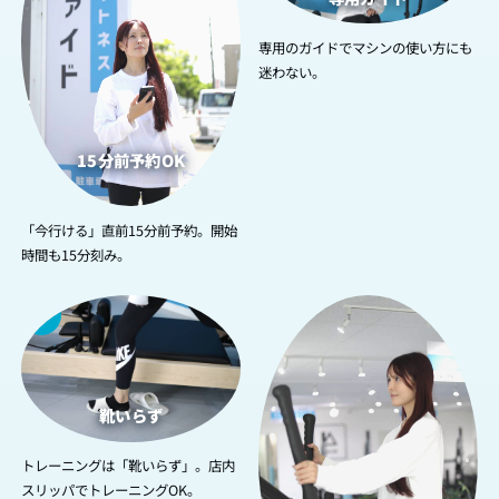
専用のガイドでマシンの使い方にも
迷わない。
15分前予約OK
「今行ける」直前15分前予約。開始
時間も15分刻み。
3
4
靴いらず
トレーニングは「靴いらず」。店内
スリッパでトレーニングOK。