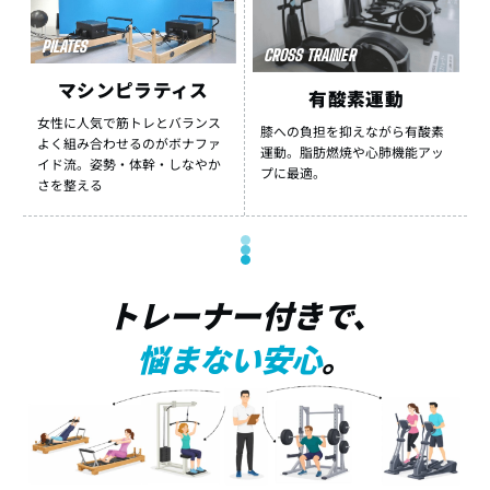
PILATES
CROSS TRAINER
マシンピラティス
有酸素運動
女性に人気で筋トレとバランス
膝への負担を抑えながら有酸素
よく組み合わせるのがボナファ
運動。脂肪燃焼や心肺機能アッ
イド流。姿勢・体幹・しなやか
プに最適。
さを整える
トレーナー付きで、
悩まない安心
。