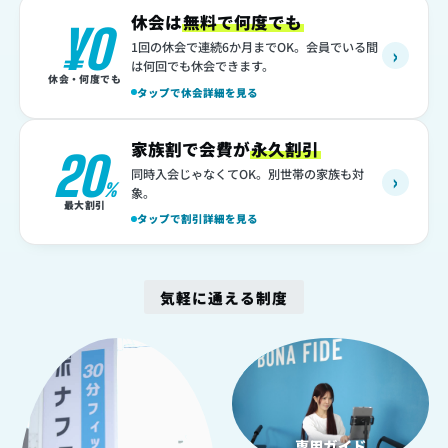
休会は
無料で何度でも
¥0
1回の休会で連続6か月までOK。会員でいる間
›
は何回でも休会できます。
休会・何度でも
タップで休会詳細を見る
家族割で会費が
永久割引
20
同時入会じゃなくてOK。別世帯の家族も対
›
%
象。
最大割引
タップで割引詳細を見る
気軽に通える制度
1
2
専用ガイド