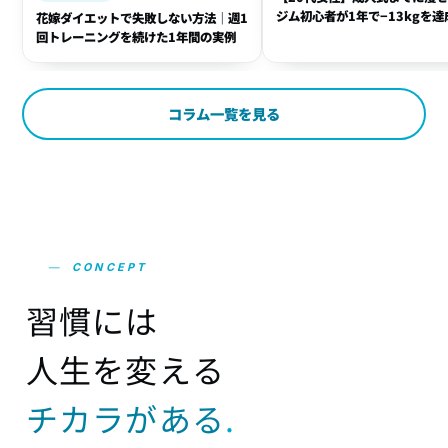
ジム初心者が1年で−13kgを達
花嫁ダイエットで失敗しない方法｜週1
方法
回トレーニングを続けた1年間の実例
コラム一覧を見る
—
CONCEPT
習
慣
に
は
人
生
を
変
え
る
チ
カ
ラ
が
あ
る
.