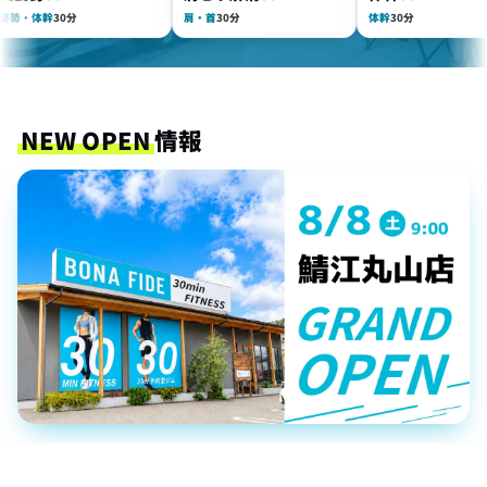
体幹
30分
肩・首
30分
体幹
30分
NEW OPEN
情報