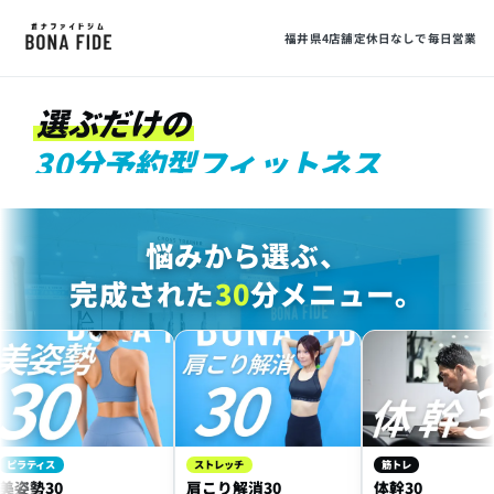
30
福井県4店舗
定休日なしで毎日営業
選ぶだけの
30分予約型フィットネス
MIN FITNESS
悩みから選ぶ、
完成された
30
分メニュー。
ィス
ストレッチ
筋トレ
勢30
肩こり解消30
体幹30