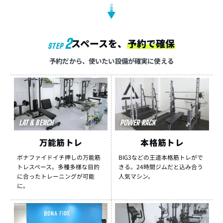
▼
2
スペースを、
予約で確保
STEP
予約だから、使いたい設備が確実に使える
LAT & BENCH
POWER RACK
万能筋トレ
本格筋トレ
ボナファイドイチ押しの万能筋
BIG3などの王道本格筋トレがで
トレスペース。多種多様な目的
きる。24時間ジムだと込み合う
に合ったトレーニングが可能
人気マシン。
に。