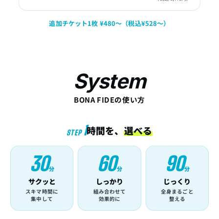
追加チケット1枚 ¥480〜（税込¥528〜）
System
BONA FIDEの使い方
1
時間を、
選べる
STEP
30
60
90
分
分
分
サクッと
しっかり
じっくり
スキマ時間に
組み合わせて
全身まるごと
集中して
効果的に
整える