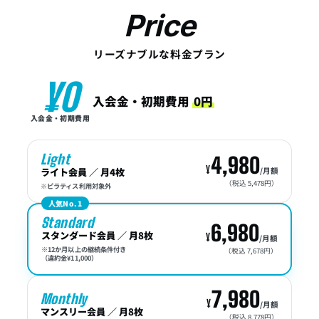
Price
リーズナブルな料金プラン
¥0
入会金・初期費用
0円
入会金・初期費用
Light
4,980
ライト会員 ／ 月4枚
/月額
（税込 5,478円）
※ピラティス利用対象外
人気No.1
Standard
6,980
スタンダード会員 ／ 月8枚
/月額
※12か月以上の継続条件付き
（税込 7,678円）
（違約金¥11,000）
7,980
Monthly
/月額
マンスリー会員 ／ 月8枚
（税込 8,778円）