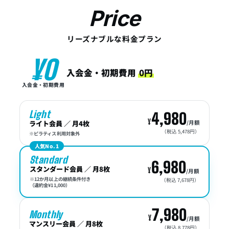
Price
リーズナブルな料金プラン
¥0
入会金・初期費用
0円
入会金・初期費用
Light
4,980
ライト会員 ／ 月4枚
/月額
（税込 5,478円）
※ピラティス利用対象外
人気No.1
Standard
6,980
スタンダード会員 ／ 月8枚
/月額
※12か月以上の継続条件付き
（税込 7,678円）
（違約金¥11,000）
7,980
Monthly
/月額
マンスリー会員 ／ 月8枚
（税込 8,778円）