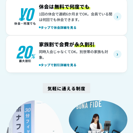
休会は
無料で何度でも
¥0
1回の休会で連続6か月までOK。会員でいる間
›
は何回でも休会できます。
休会・何度でも
タップで休会詳細を見る
家族割で会費が
永久割引
20
同時入会じゃなくてOK。別世帯の家族も対
›
%
象。
最大割引
タップで割引詳細を見る
気軽に通える制度
1
2
専用ガイド