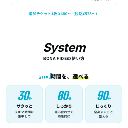
追加チケット1枚 ¥480〜（税込¥528〜）
System
BONA FIDEの使い方
1
時間を、
選べる
STEP
30
60
90
分
分
分
サクッと
しっかり
じっくり
スキマ時間に
組み合わせて
全身まるごと
集中して
効果的に
整える