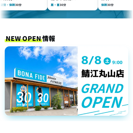
体幹
30分
肩・首
30分
体幹
30分
NEW OPEN
情報