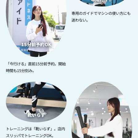
専用のガイドでマシンの使い方にも
迷わない。
15分前予約OK
「今行ける」直前15分前予約。開始
時間も15分刻み。
3
4
靴いらず
トレーニングは「靴いらず」。店内
スリッパでトレーニングOK。