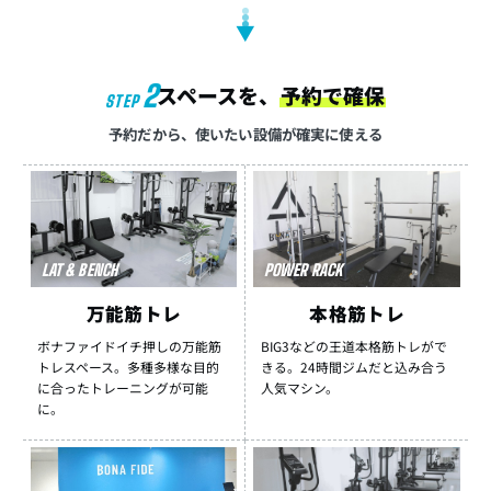
▼
2
スペースを、
予約で確保
STEP
予約だから、使いたい設備が確実に使える
LAT & BENCH
POWER RACK
万能筋トレ
本格筋トレ
ボナファイドイチ押しの万能筋
BIG3などの王道本格筋トレがで
トレスペース。多種多様な目的
きる。24時間ジムだと込み合う
に合ったトレーニングが可能
人気マシン。
に。