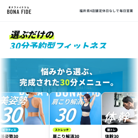
30
福井県4店舗
定休日なしで毎日営業
選ぶだけの
30分予約型フィットネス
MIN FITNESS
悩みから選ぶ、
完成された
30
分メニュー。
ティス
ストレッチ
筋トレ
勢30
肩こり解消30
体幹30