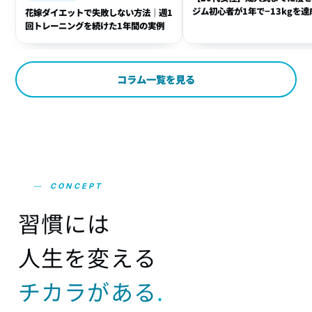
ジム初心者が1年で−13kgを達
花嫁ダイエットで失敗しない方法｜週1
方法
回トレーニングを続けた1年間の実例
コラム一覧を見る
—
CONCEPT
習
慣
に
は
人
生
を
変
え
る
チ
カ
ラ
が
あ
る
.