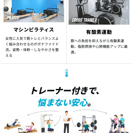
PILATES
CROSS TRAINER
マシンピラティス
有酸素運動
女性に人気で筋トレとバランスよ
膝への負担を抑えながら有酸素運
く組み合わせるのがボナファイド
動。脂肪燃焼や心肺機能アップに最
流。姿勢・体幹・しなやかさを整
適。
える
トレーナー付きで、
悩まない安心
。