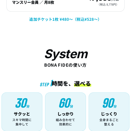
マンスリー会員 ／ 月8枚
（税込 8,778円）
追加チケット1枚 ¥480〜（税込¥528〜）
System
BONA FIDEの使い方
1
時間を、
選べる
STEP
30
60
90
分
分
分
サクッと
しっかり
じっくり
スキマ時間に
組み合わせて
全身まるごと
集中して
効果的に
整える