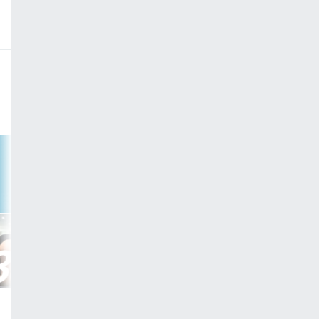
筋トレ
ストレッチ
美尻30
整ストレッチ30
下半身
30分
全身
30分
有酸素
運動不足解