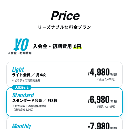
Price
リーズナブルな料金プラン
¥0
入会金・初期費用
0円
入会金・初期費用
Light
4,980
ライト会員 ／ 月4枚
/月額
（税込 5,478円）
※ピラティス利用対象外
人気No.1
Standard
6,980
スタンダード会員 ／ 月8枚
/月額
※12か月以上の継続条件付き
（税込 7,678円）
（違約金¥11,000）
7,980
Monthly
/月額