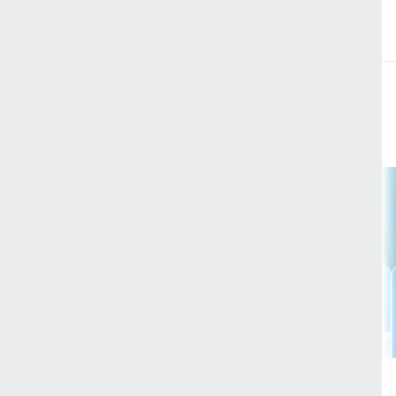
有酸素
ピラ
運動不足解消30
美姿