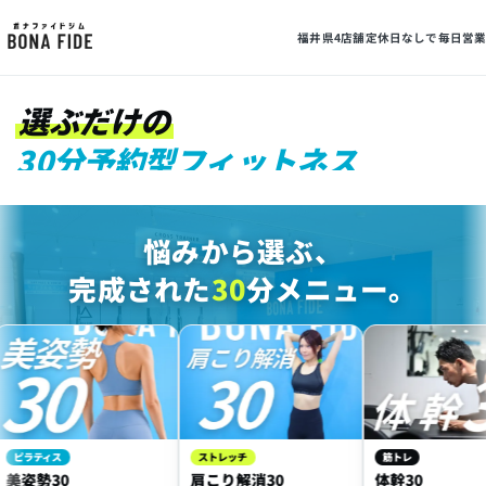
30
福井県4店舗
定休日なしで毎日営業
選ぶだけの
30分予約型フィットネス
MIN FITNESS
悩みから選ぶ、
完成された
30
分メニュー。
ティス
ストレッチ
筋トレ
勢30
肩こり解消30
体幹30