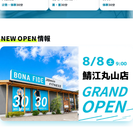
・体幹
30分
肩・首
30分
体幹
30分
NEW OPEN
情報