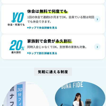
休会は
無料で何度でも
¥0
1回の休会で連続6か月までOK。会員でいる間は何回
›
でも休会できます。
休会・何度でも
タップで休会詳細を見る
20
家族割で会費が
永久割引
›
同時入会じゃなくてOK。別世帯の家族も対象。
%
最大割引
タップで割引詳細を見る
気軽に通える制度
1
2