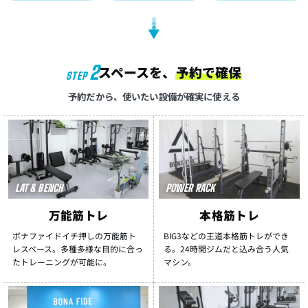
▼
2
スペースを、
予約で確保
STEP
予約だから、使いたい設備が確実に使える
LAT & BENCH
POWER RACK
万能筋トレ
本格筋トレ
ボナファイドイチ押しの万能筋ト
BIG3などの王道本格筋トレができ
レスペース。多種多様な目的に合っ
る。24時間ジムだと込み合う人気
たトレーニングが可能に。
マシン。