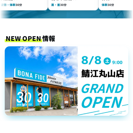
体幹
30分
肩・首
30分
体幹
30分
NEW OPEN
情報