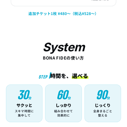
追加チケット1枚 ¥480〜（税込¥528〜）
System
BONA FIDEの使い方
1
時間を、
選べる
STEP
30
60
90
分
分
分
サクッと
しっかり
じっくり
スキマ時間に
組み合わせて
全身まるごと
集中して
効果的に
整える