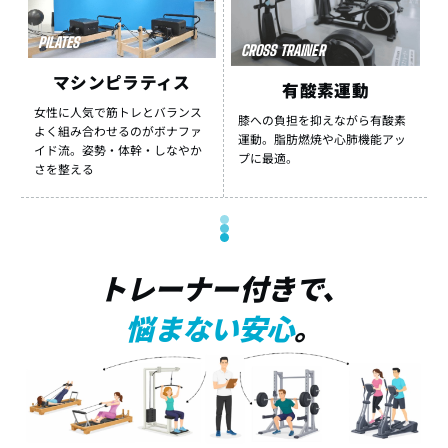
PILATES
CROSS TRAINER
マシンピラティス
有酸素運動
女性に人気で筋トレとバランス
膝への負担を抑えながら有酸素
よく組み合わせるのがボナファ
運動。脂肪燃焼や心肺機能アッ
イド流。姿勢・体幹・しなやか
プに最適。
さを整える
トレーナー付きで、
悩まない安心
。