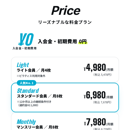
Price
リーズナブルな料金プラン
¥0
入会金・初期費用
0円
入会金・初期費用
Light
4,980
ライト会員 ／ 月4枚
/月額
（税込 5,478円）
※ピラティス利用対象外
人気No.1
Standard
6,980
スタンダード会員 ／ 月8枚
/月額
※12か月以上の継続条件付き
（税込 7,678円）
（違約金¥11,000）
7,980
Monthly
/月額
マンスリー会員 ／ 月8枚
（税込 8,778円）