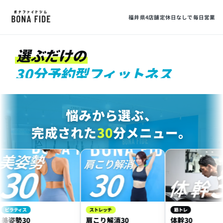
30
福井県4店舗
定休日なしで毎日営業
選ぶだけの
30分予約型フィットネス
MIN FITNESS
悩みから選ぶ、
完成された
30
分メニュー。
ティス
ストレッチ
筋トレ
勢30
肩こり解消30
体幹30