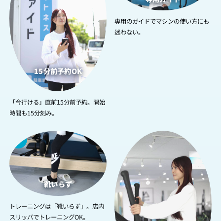
専用のガイドでマシンの使い方にも
迷わない。
15分前予約OK
「今行ける」直前15分前予約。開始
時間も15分刻み。
3
4
靴いらず
トレーニングは「靴いらず」。店内
スリッパでトレーニングOK。