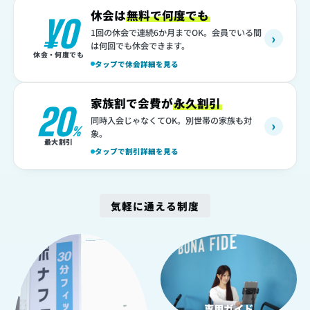
休会は
無料で何度でも
¥0
1回の休会で連続6か月までOK。会員でいる間
›
は何回でも休会できます。
休会・何度でも
タップで休会詳細を見る
家族割で会費が
永久割引
20
同時入会じゃなくてOK。別世帯の家族も対
›
%
象。
最大割引
タップで割引詳細を見る
気軽に通える制度
1
2
専用ガイド