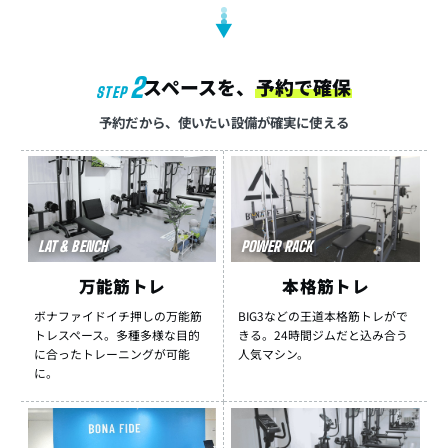
▼
2
スペースを、
予約で確保
STEP
予約だから、使いたい設備が確実に使える
LAT & BENCH
POWER RACK
万能筋トレ
本格筋トレ
ボナファイドイチ押しの万能筋
BIG3などの王道本格筋トレがで
トレスペース。多種多様な目的
きる。24時間ジムだと込み合う
に合ったトレーニングが可能
人気マシン。
に。