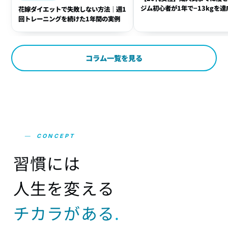
ジム初心者が1年で−13kgを達
花嫁ダイエットで失敗しない方法｜週1
方法
回トレーニングを続けた1年間の実例
コラム一覧を見る
—
CONCEPT
習
慣
に
は
人
生
を
変
え
る
チ
カ
ラ
が
あ
る
.