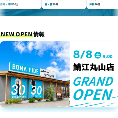
体幹
30分
肩・首
30分
体幹
30分
NEW OPEN
情報