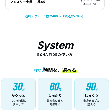
マンスリー会員 ／ 月8枚
（税込 8,778円）
追加チケット1枚 ¥480〜（税込¥528〜）
System
BONA FIDEの使い方
1
時間を、
選べる
STEP
30
60
90
分
分
分
サクッと
しっかり
じっくり
スキマ時間に
組み合わせて
全身まるごと
集中して
効果的に
整える