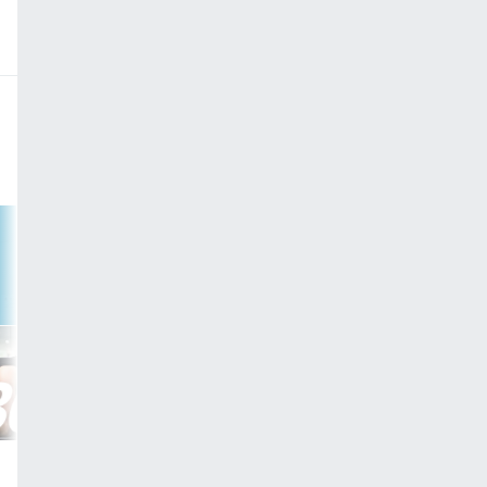
筋トレ
ストレッチ
美尻30
整ストレッチ30
下半身
30分
全身
30分
有酸素
運動不足解消