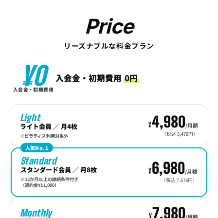
Price
リーズナブルな料金プラン
¥0
入会金・初期費用
0円
入会金・初期費用
Light
4,980
ライト会員 ／ 月4枚
/月額
（税込 5,478円）
※ピラティス利用対象外
人気No.1
Standard
6,980
スタンダード会員 ／ 月8枚
/月額
※12か月以上の継続条件付き
（税込 7,678円）
（違約金¥11,000）
7,980
Monthly
/月額