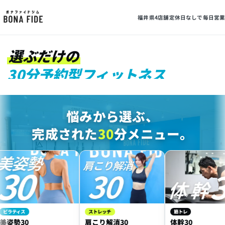
30
福井県4店舗
定休日なしで毎日営業
選ぶだけの
30分予約型フィットネス
MIN FITNESS
悩みから選ぶ、
完成された
30
分メニュー。
ィス
ストレッチ
筋トレ
30
肩こり解消30
体幹30