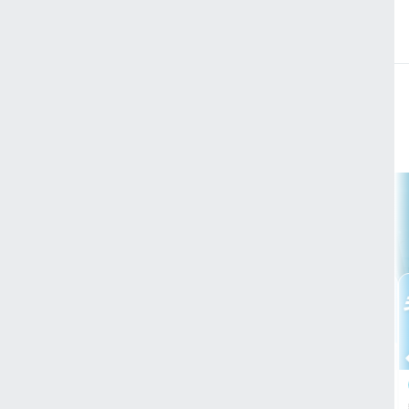
有酸素
ピラテ
運動不足解消30
美姿勢