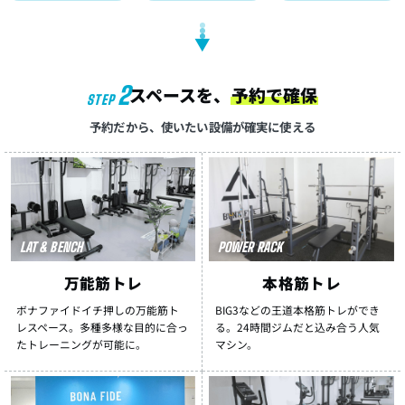
▼
2
スペースを、
予約で確保
STEP
予約だから、使いたい設備が確実に使える
LAT & BENCH
POWER RACK
万能筋トレ
本格筋トレ
ボナファイドイチ押しの万能筋ト
BIG3などの王道本格筋トレができ
レスペース。多種多様な目的に合っ
る。24時間ジムだと込み合う人気
たトレーニングが可能に。
マシン。