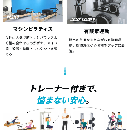
PILATES
CROSS TRAINER
マシンピラティス
有酸素運動
女性に人気で筋トレとバランスよ
膝への負担を抑えながら有酸素運
く組み合わせるのがボナファイド
動。脂肪燃焼や心肺機能アップに最
流。姿勢・体幹・しなやかさを整
適。
える
トレーナー付きで、
悩まない安心
。