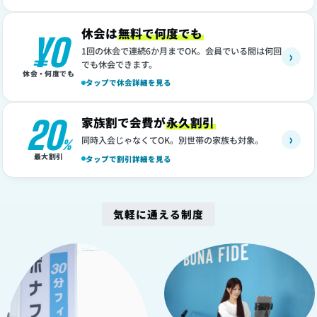
休会は
無料で何度でも
¥0
1回の休会で連続6か月までOK。会員でいる間は何回
›
でも休会できます。
休会・何度でも
タップで休会詳細を見る
20
家族割で会費が
永久割引
›
同時入会じゃなくてOK。別世帯の家族も対象。
%
最大割引
タップで割引詳細を見る
気軽に通える制度
1
2