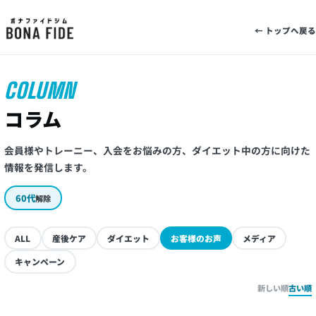
← トップへ戻る
COLUMN
コラム
会員様やトレーニー、入会をお悩みの方、ダイエット中の方に向けた
情報を発信します。
60代
解除
ALL
産後ケア
ダイエット
お客様のお声
メディア
キャンペーン
新しい順
古い順