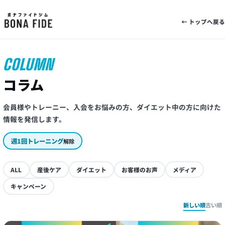
← トップへ戻る
COLUMN
コラム
会員様やトレーニー、入会をお悩みの方、ダイエット中の方に向けた
情報を発信します。
週1回トレーニング
解除
ALL
産後ケア
ダイエット
お客様のお声
メディア
キャンペーン
新しい順
古い順