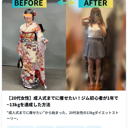
【20代女性】成人式までに痩せたい！ジム初心者が1年で
−13kgを達成した方法
“成人式までに痩せたい”から始まった、20代女性の13kgダイエットスト
ーリー。