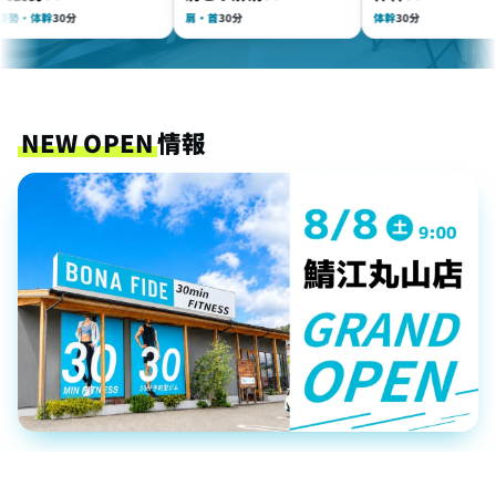
体幹
30分
肩・首
30分
体幹
30分
NEW OPEN
情報