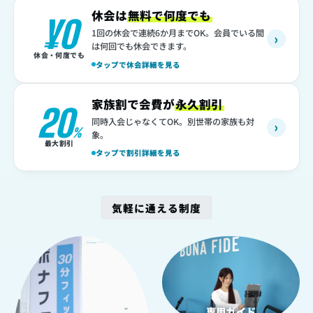
休会は
無料で何度でも
¥0
1回の休会で連続6か月までOK。会員でいる間
›
は何回でも休会できます。
休会・何度でも
タップで休会詳細を見る
家族割で会費が
永久割引
20
同時入会じゃなくてOK。別世帯の家族も対
›
%
象。
最大割引
タップで割引詳細を見る
気軽に通える制度
1
2
専用ガイド