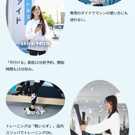
専用のガイドでマシンの使い方にも
迷わない。
15分前予約OK
「今行ける」直前15分前予約。開始
時間も15分刻み。
3
4
靴いらず
トレーニングは「靴いらず」。店内
スリッパでトレーニングOK。