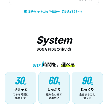
追加チケット1枚 ¥480〜（税込¥528〜）
System
BONA FIDEの使い方
1
時間を、
選べる
STEP
30
60
90
分
分
分
サクッと
しっかり
じっくり
スキマ時間に
組み合わせて
全身まるごと
集中して
効果的に
整える