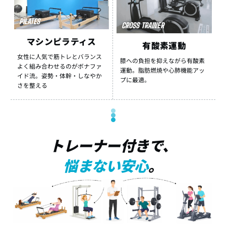
PILATES
CROSS TRAINER
マシンピラティス
有酸素運動
女性に人気で筋トレとバランス
膝への負担を抑えながら有酸素
よく組み合わせるのがボナファ
運動。脂肪燃焼や心肺機能アッ
イド流。姿勢・体幹・しなやか
プに最適。
さを整える
トレーナー付きで、
悩まない安心
。