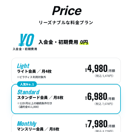
Price
リーズナブルな料金プラン
¥0
入会金・初期費用
0円
入会金・初期費用
Light
4,980
ライト会員 ／ 月4枚
/月額
（税込 5,478円）
※ピラティス利用対象外
人気No.1
Standard
6,980
スタンダード会員 ／ 月8枚
/月額
※12か月以上の継続条件付き
（税込 7,678円）
（違約金¥11,000）
7,980
Monthly
/月額
マンスリー会員 ／ 月8枚
（税込 8,778円）