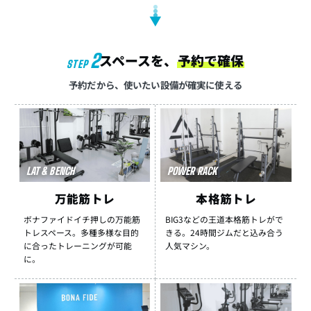
▼
2
スペースを、
予約で確保
STEP
予約だから、使いたい設備が確実に使える
LAT & BENCH
POWER RACK
万能筋トレ
本格筋トレ
ボナファイドイチ押しの万能筋
BIG3などの王道本格筋トレがで
トレスペース。多種多様な目的
きる。24時間ジムだと込み合う
に合ったトレーニングが可能
人気マシン。
に。