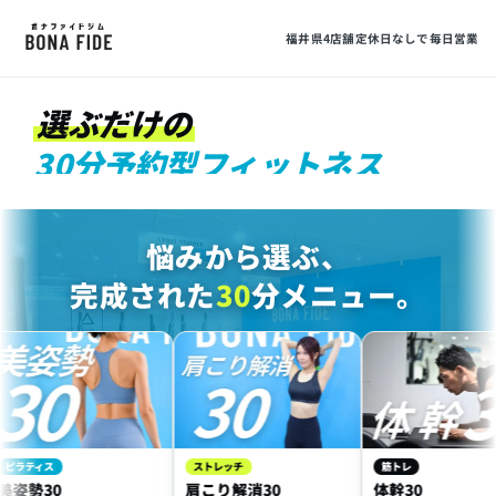
30
福井県4店舗
定休日なしで毎日営業
選ぶだけの
30分予約型フィットネス
MIN FITNESS
悩みから選ぶ、
完成された
30
分メニュー。
ィス
ストレッチ
筋トレ
30
肩こり解消30
体幹30