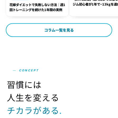
ジム初心者が1年で−13kgを達
花嫁ダイエットで失敗しない方法｜週1
方法
回トレーニングを続けた1年間の実例
コラム一覧を見る
—
CONCEPT
習
慣
に
は
人
生
を
変
え
る
チ
カ
ラ
が
あ
る
.