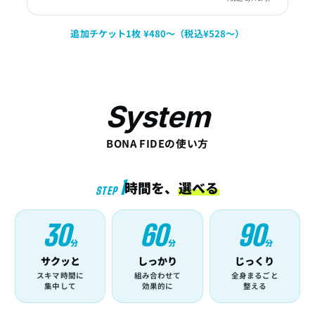
追加チケット1枚 ¥480〜（税込¥528〜）
System
BONA FIDEの使い方
1
時間を、
選べる
STEP
30
60
90
分
分
分
サクッと
しっかり
じっくり
スキマ時間に
組み合わせて
全身まるごと
集中して
効果的に
整える