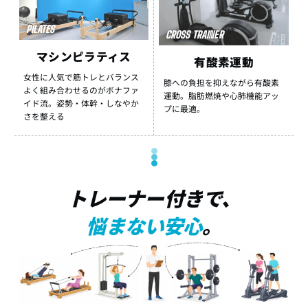
PILATES
CROSS TRAINER
マシンピラティス
有酸素運動
女性に人気で筋トレとバランス
膝への負担を抑えながら有酸素
よく組み合わせるのがボナファ
運動。脂肪燃焼や心肺機能アッ
イド流。姿勢・体幹・しなやか
プに最適。
さを整える
トレーナー付きで、
悩まない安心
。