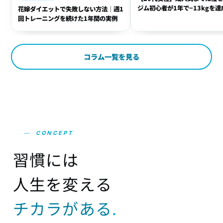
ジム初心者が1年で−13kgを達
花嫁ダイエットで失敗しない方法｜週1
方法
回トレーニングを続けた1年間の実例
コラム一覧を見る
—
CONCEPT
習
慣
に
は
人
生
を
変
え
る
チ
カ
ラ
が
あ
る
.