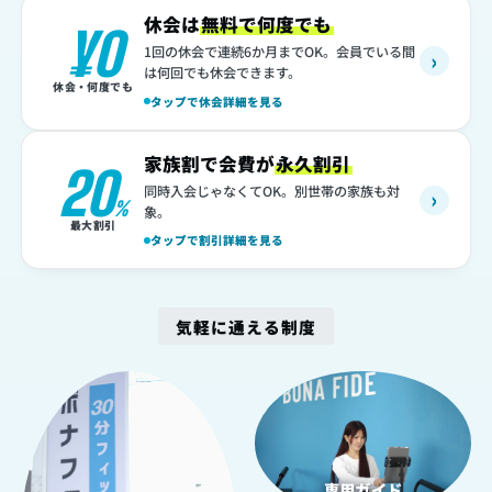
休会は
無料で何度でも
¥0
1回の休会で連続6か月までOK。会員でいる間
›
は何回でも休会できます。
休会・何度でも
タップで休会詳細を見る
家族割で会費が
永久割引
20
同時入会じゃなくてOK。別世帯の家族も対
›
%
象。
最大割引
タップで割引詳細を見る
気軽に通える制度
1
2
専用ガイド