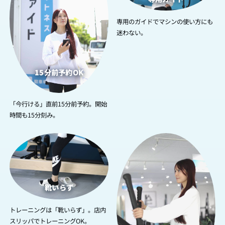
専用のガイドでマシンの使い方にも
迷わない。
15分前予約OK
「今行ける」直前15分前予約。開始
時間も15分刻み。
3
4
靴いらず
トレーニングは「靴いらず」。店内
スリッパでトレーニングOK。