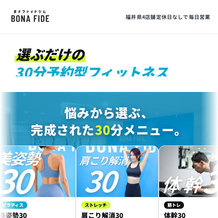
30
福井県4店舗
定休日なしで毎日営業
選ぶだけの
30分予約型フィットネス
MIN FITNESS
悩みから選ぶ、
完成された
30
分メニュー。
ィス
ストレッチ
筋トレ
勢30
肩こり解消30
体幹30