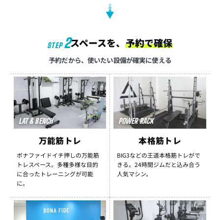
▼
2
スペースを、
予約で確保
STEP
予約だから、使いたい設備が確実に使える
LAT & BENCH
POWER RACK
万能筋トレ
本格筋トレ
ボナファイドイチ押しの万能筋
BIG3などの王道本格筋トレがで
トレスペース。多種多様な目的
きる。24時間ジムだと込み合う
に合ったトレーニングが可能
人気マシン。
に。