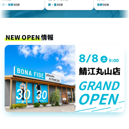
体幹
30分
肩・首
30分
体幹
30分
NEW OPEN
情報